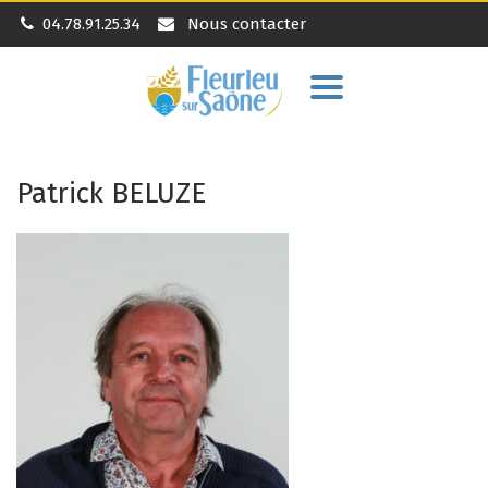
04.78.91.25.34
Nous contacter
Aller
à
la
navigation
Patrick BELUZE