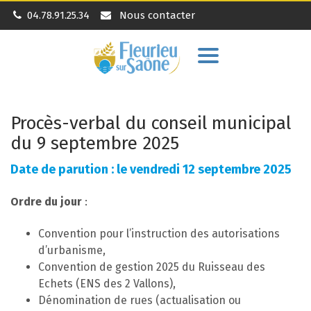
04.78.91.25.34
Nous contacter
Aller
à
la
navigation
Procès-verbal du conseil municipal
du 9 septembre 2025
Date de parution : le vendredi 12 septembre 2025
Ordre du jour
:
Convention pour l’instruction des autorisations
d’urbanisme,
Convention de gestion 2025 du Ruisseau des
Echets (ENS des 2 Vallons),
Dénomination de rues (actualisation ou