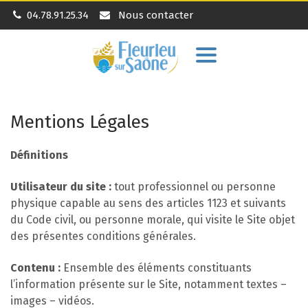
04.78.91.25.34
Nous contacter
Aller
à
la
navigation
Mentions Légales
Définitions
Utilisateur du site :
tout professionnel ou personne
physique capable au sens des articles 1123 et suivants
du Code civil, ou personne morale, qui visite le Site objet
des présentes conditions générales.
Contenu :
Ensemble des éléments constituants
l’information présente sur le Site, notamment textes –
images – vidéos.