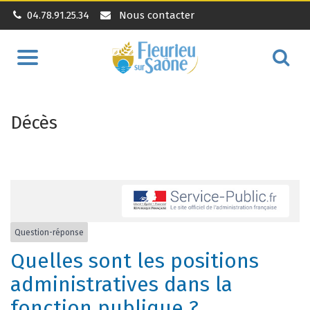
04.78.91.25.34
Nous contacter
Aller
Alle
à
à
la
la
navigation
Décès
rec
Question-réponse
Quelles sont les positions
administratives dans la
fonction publique ?