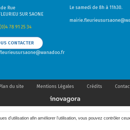
Le samedi de 8h à 11h30.
nde Rue
FLEURIEU SUR SAONE
mairie.fleurieusursaone@w
(0)4 78 91 25 34
US CONTACTER
.fleurieusursaone@wanadoo.fr
Plan du site
Mentions Légales
Crédits
Contac
ques d'utilisation afin améliorer l'utilisation, vous pouvez contrôler ceu