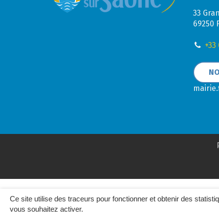
33 Gra
69250 
+33 
NO
mairie
Ce site utilise des traceurs pour fonctionner et obtenir des statisti
vous souhaitez activer.