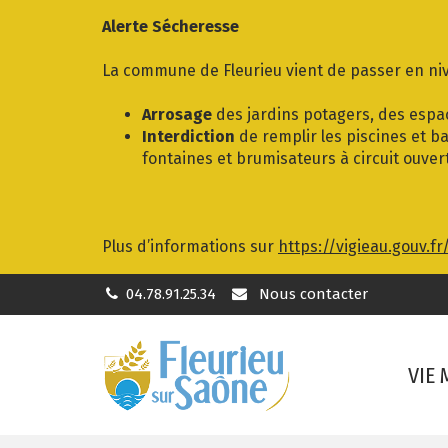
Gestion des traceurs
Alerte Sécheresse
La commune de Fleurieu vient de passer en niv
Arrosage
des jardins potagers, des espac
Interdiction
de remplir les piscines et ba
fontaines et brumisateurs à circuit ouver
Plus d’informations sur
https://vigieau.gouv.fr
04.78.91.25.34
Nous contacter
VIE