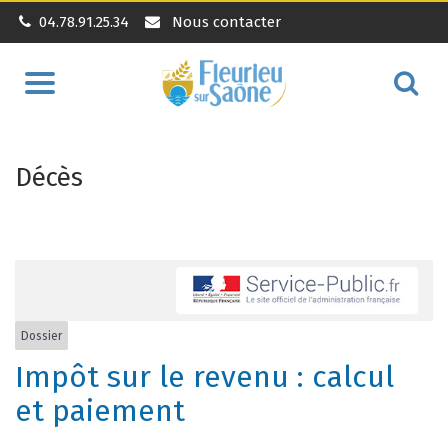
04.78.91.25.34
Nous contacter
Aller
Alle
à
à
la
la
navigation
Décès
rec
Dossier
Impôt sur le revenu : calcul
et paiement