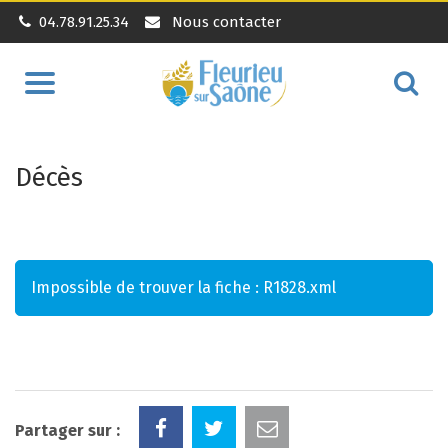
04.78.91.25.34
Nous contacter
Aller
Alle
à
à
la
la
navigation
Décès
rec
Impossible de trouver la fiche : R1828.xml
Partager sur :