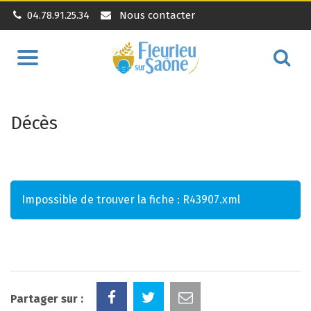
04.78.91.25.34
Nous contacter
Aller
Alle
à
à
la
la
navigation
Décès
rec
Impossible de trouver la fiche : R43907.xml
Partager sur :