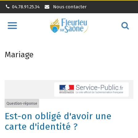
04.78.91.25.34
Nous contacter
Aller
Alle
à
à
la
la
navigation
Mariage
rec
Question-réponse
Est-on obligé d'avoir une
carte d'identité ?