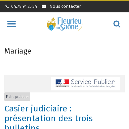
04.78.91.25.34
Nous contacter
Aller
Alle
à
à
la
la
navigation
Mariage
rec
Fiche pratique
Casier judiciaire :
présentation des trois
bulletins