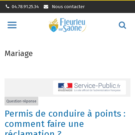
04.78.91.25.34
Nous contacter
Aller
Alle
à
à
la
la
navigation
Mariage
rec
Question-réponse
Permis de conduire à points :
comment faire une
réclamation ?