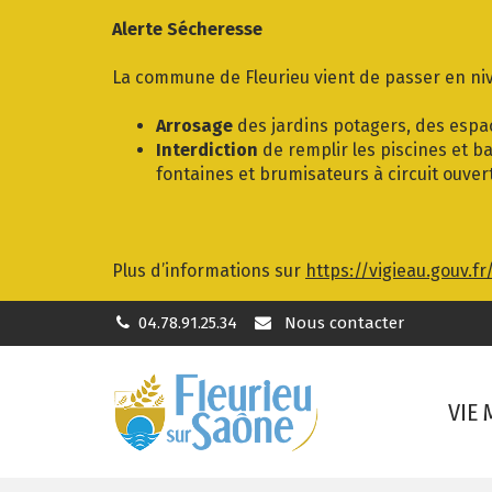
Gestion des traceurs
Alerte Sécheresse
La commune de Fleurieu vient de passer en niv
Arrosage
des jardins potagers, des espac
Interdiction
de remplir les piscines et ba
fontaines et brumisateurs à circuit ouver
Plus d’informations sur
https://vigieau.gouv.fr
04.78.91.25.34
Nous contacter
VIE