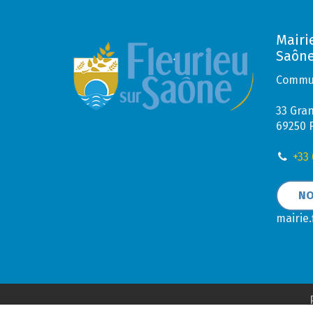
Mairi
Saôn
Commun
33 Gra
69250 
+33 
NO
mairie