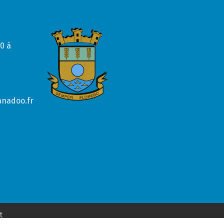
0 à
anadoo.fr
t