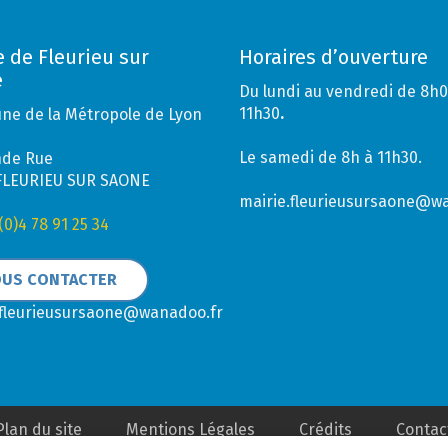
e de Fleurieu sur
Horaires d’ouverture
e
Du lundi au vendredi de 8h0
11h30
.
e de la Métropole de Lyon
Le samedi de 8h à 11h30.
nde Rue
FLEURIEU SUR SAONE
mairie.fleurieusursaone@w
(0)4 78 91 25 34
US CONTACTER
.fleurieusursaone@wanadoo.fr
Plan du site
Mentions Légales
Crédits
Contac