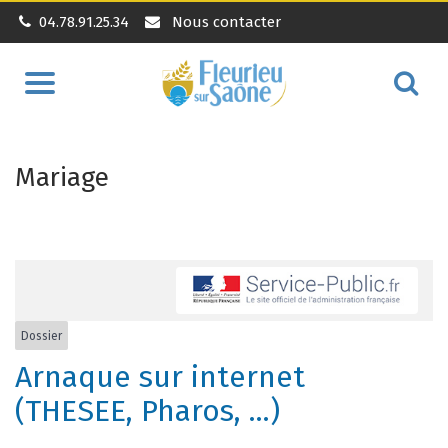
04.78.91.25.34
Nous contacter
Aller
Alle
à
à
la
la
navigation
Mariage
rec
Dossier
Arnaque sur internet
(THESEE, Pharos, ...)