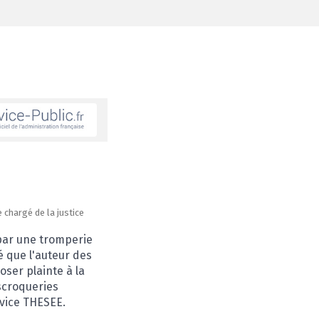
FERMER
e chargé de la justice
 par une tromperie
é que l'auteur des
oser plainte à la
scroqueries
rvice THESEE.