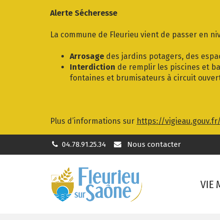
Gestion des traceurs
Alerte Sécheresse
La commune de Fleurieu vient de passer en niv
Arrosage
des jardins potagers, des espac
Interdiction
de remplir les piscines et ba
fontaines et brumisateurs à circuit ouver
Plus d’informations sur
https://vigieau.gouv.fr
04.78.91.25.34
Nous contacter
VIE