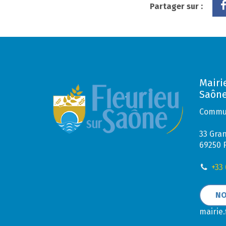
Partager sur :
Mairi
Saôn
Commun
33 Gra
69250 
+33 
NO
mairie