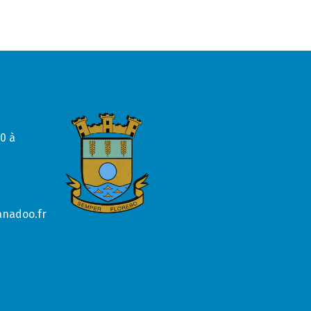
0 à
anadoo.fr