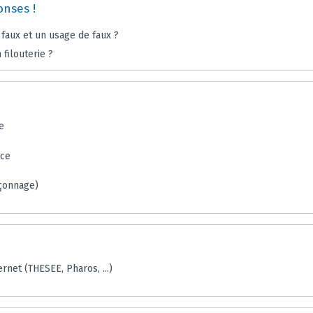
onses !
 faux et un usage de faux ?
filouterie ?
e
nce
çonnage)
rnet (THESEE, Pharos, ...)