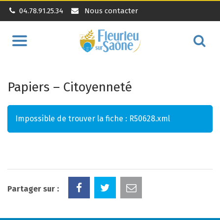
04.78.91.25.34
Nous contacter
Aller
Alle
à
à
la
la
navigation
Papiers – Citoyenneté
rec
Impossible de trouver la fiche : R50628.xml
Partager sur :