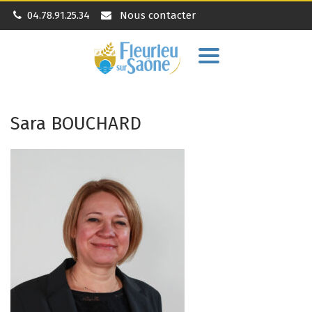
04.78.91.25.34
Nous contacter
Aller
à
la
navigation
Sara BOUCHARD