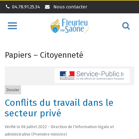
04.78.91.25.34
Nous contacter
Aller
Alle
à
à
la
la
navigation
Papiers – Citoyenneté
rec
Dossier
Conflits du travail dans le
secteur privé
Vérifié le 06 juillet 2022 - Direction de l'information légale et
administrative (Première ministre)