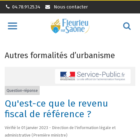
04.78.91.25.34
Nous contacter
Aller
Alle
à
à
la
la
navigation
Autres formalités d’urbanisme
rec
Question-réponse
Qu'est-ce que le revenu
fiscal de référence ?
Vérifié le 01 janvier 2023 - Direction de l'information légale et
administrative (Première ministre)