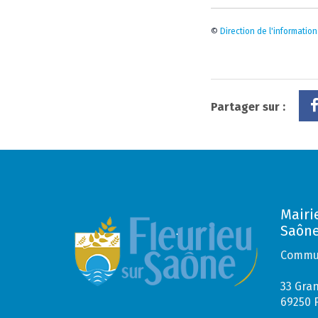
©
Direction de l'information
Partager sur :
Mairi
Saôn
Commun
33 Gra
69250 