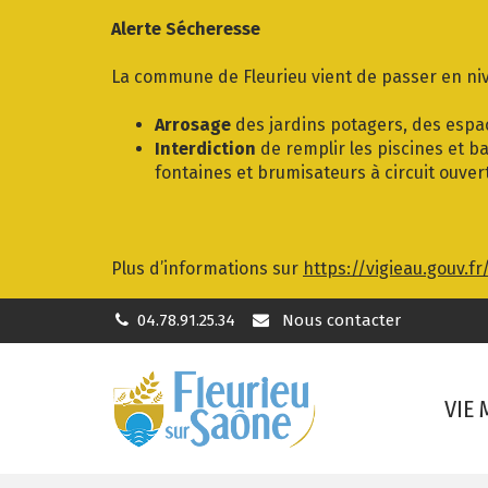
Gestion des traceurs
Alerte Sécheresse
La commune de Fleurieu vient de passer en niv
Arrosage
des jardins potagers, des espac
Interdiction
de remplir les piscines et ba
fontaines et brumisateurs à circuit ouver
Plus d’informations sur
https://vigieau.gouv.fr
04.78.91.25.34
Nous contacter
VIE