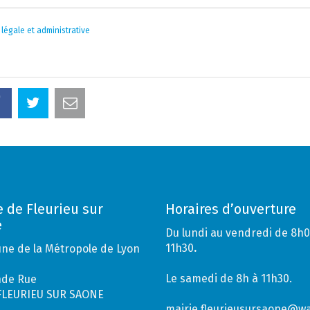
 légale et administrative
e de Fleurieu sur
Horaires d’ouverture
e
Du lundi au vendredi de 8h0
11h30
.
e de la Métropole de Lyon
Le samedi de 8h à 11h30.
nde Rue
FLEURIEU SUR SAONE
mairie.fleurieusursaone@w