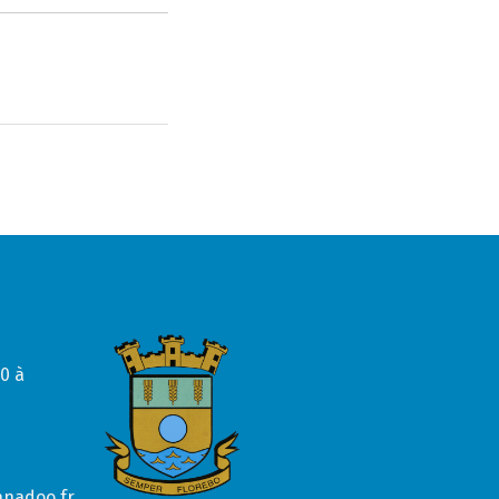
0 à
anadoo.fr