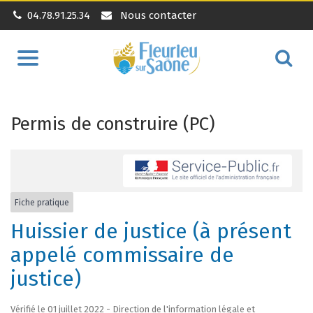
04.78.91.25.34
Nous contacter
Aller
Alle
à
à
la
la
navigation
Permis de construire (PC)
rec
Fiche pratique
Huissier de justice (à présent
appelé commissaire de
justice)
Vérifié le 01 juillet 2022 - Direction de l'information légale et