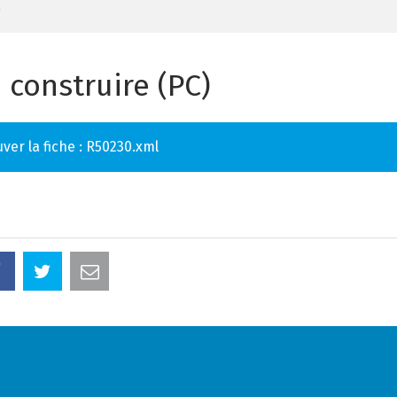
)
 construire (PC)
ver la fiche : R50230.xml