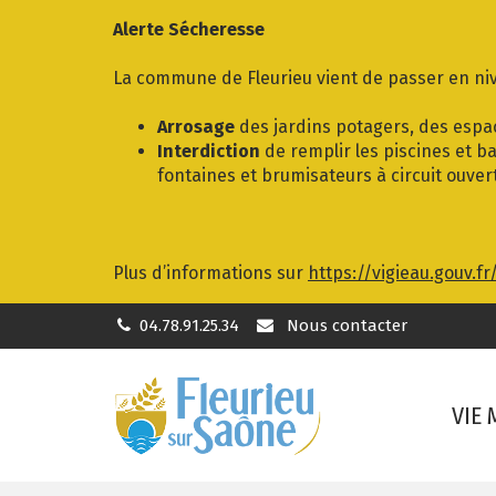
Gestion des traceurs
Alerte Sécheresse
La commune de Fleurieu vient de passer en niv
Arrosage
des jardins potagers, des espac
Interdiction
de remplir les piscines et ba
fontaines et brumisateurs à circuit ouver
Plus d’informations sur
https://vigieau.gouv.fr
04.78.91.25.34
Nous contacter
VIE