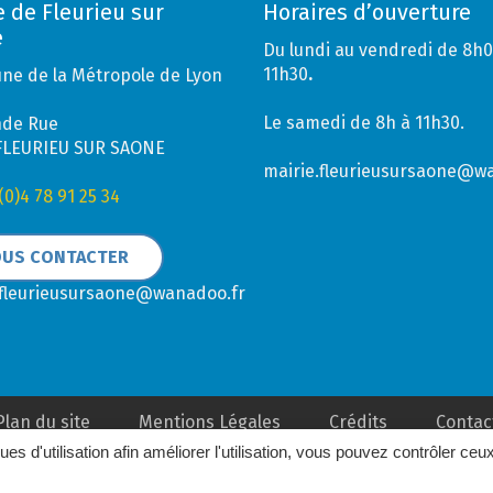
e de Fleurieu sur
Horaires d’ouverture
e
Du lundi au vendredi de 8h0
11h30
.
e de la Métropole de Lyon
Le samedi de 8h à 11h30.
nde Rue
FLEURIEU SUR SAONE
mairie.fleurieusursaone@w
(0)4 78 91 25 34
US CONTACTER
.fleurieusursaone@wanadoo.fr
Plan du site
Mentions Légales
Crédits
Contac
ques d'utilisation afin améliorer l'utilisation, vous pouvez contrôler ceu