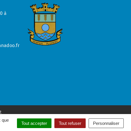
0 à
anadoo.fr
t
x que
Tout accepter
Tout refuser
Personnaliser