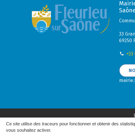
Mairi
Saôn
Commun
33 Gra
69250 
+33 
NO
mairie
Ce site utilise des traceurs pour fonctionner et obtenir des statisti
vous souhaitez activer.