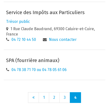
Service des Impôts aux Particuliers
Trésor public
1 Rue Claude Baudrand, 69300 Caluire-et-Cuire,
France
04 72 10 44 50
Nous contacter
SPA (fourrière animaux)
04 78 38 71 70 ou 04 78 05 61 06
Page
1
2
3
4
précédente