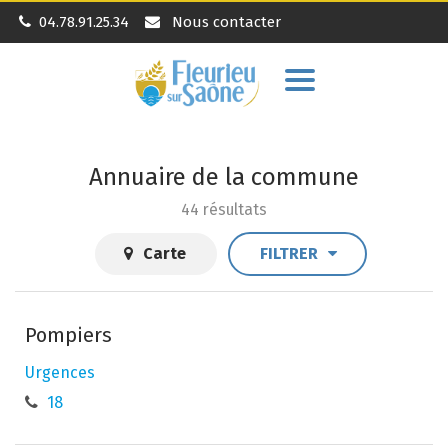
04.78.91.25.34
Nous contacter
Aller
à
la
navigation
Annuaire de la commune
44 résultats
Carte
FILTRER
Pompiers
Urgences
18