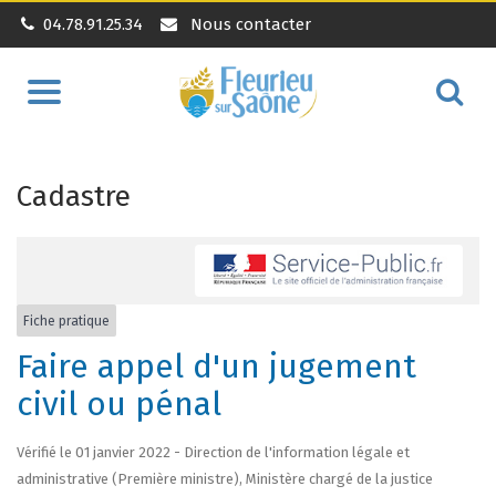
04.78.91.25.34
Nous contacter
Aller
Alle
à
à
la
la
navigation
Cadastre
rec
Fiche pratique
Faire appel d'un jugement
civil ou pénal
Vérifié le 01 janvier 2022 - Direction de l'information légale et
administrative (Première ministre), Ministère chargé de la justice