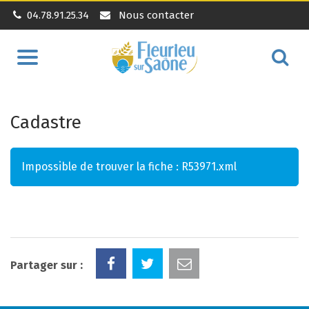
04.78.91.25.34
Nous contacter
Aller
Alle
à
à
la
la
navigation
Cadastre
rec
Impossible de trouver la fiche : R53971.xml
Partager sur :