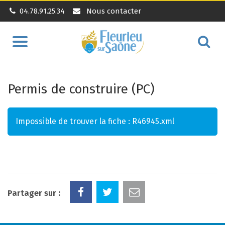
04.78.91.25.34
Nous contacter
Aller
Alle
à
à
la
la
navigation
Permis de construire (PC)
rec
Impossible de trouver la fiche : R46945.xml
Partager sur :